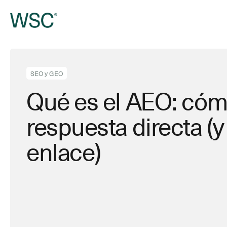
Ir
al
contenido
principal
SEO y GEO
Qué es el AEO: cóm
respuesta directa (y
enlace)