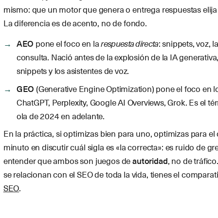
mismo: que un motor que genera o entrega respuestas elija
La diferencia es de acento, no de fondo.
AEO
pone el foco en la
respuesta directa
: snippets, voz, l
consulta. Nació antes de la explosión de la IA generativa,
snippets y los asistentes de voz.
GEO
(Generative Engine Optimization) pone el foco en 
ChatGPT, Perplexity, Google AI Overviews, Grok. Es el t
ola de 2024 en adelante.
En la práctica, si optimizas bien para uno, optimizas para el
minuto en discutir cuál sigla es «la correcta»: es ruido de g
entender que ambos son juegos de
autoridad
, no de tráfic
se relacionan con el SEO de toda la vida, tienes el compara
SEO
.