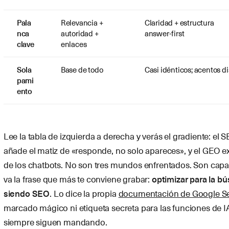
Pala
Relevancia +
Claridad + estructura
nca
autoridad +
answer-first
clave
enlaces
Sola
Base de todo
Casi idénticos; acentos di
pami
ento
Lee la tabla de izquierda a derecha y verás el gradiente: el S
añade el matiz de «responde, no solo apareces», y el GEO ex
de los chatbots. No son tres mundos enfrentados. Son capa
va la frase que más te conviene grabar:
optimizar para la b
siendo SEO
. Lo dice la propia
documentación de Google Se
marcado mágico ni etiqueta secreta para las funciones de IA
siempre siguen mandando.