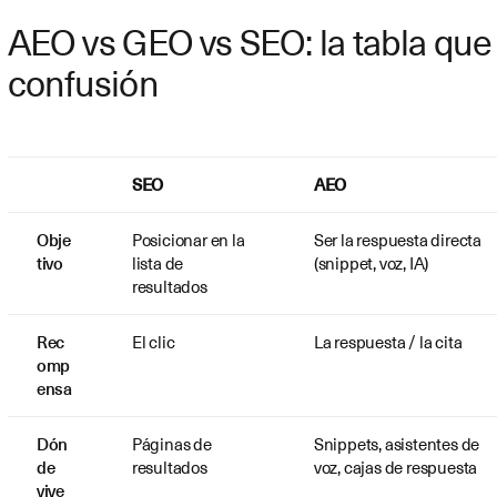
AEO vs GEO vs SEO: la tabla que 
confusión
SEO
AEO
Obje
Posicionar en la
Ser la respuesta directa
tivo
lista de
(snippet, voz, IA)
resultados
Rec
El clic
La respuesta / la cita
omp
ensa
Dón
Páginas de
Snippets, asistentes de
de
resultados
voz, cajas de respuesta
vive