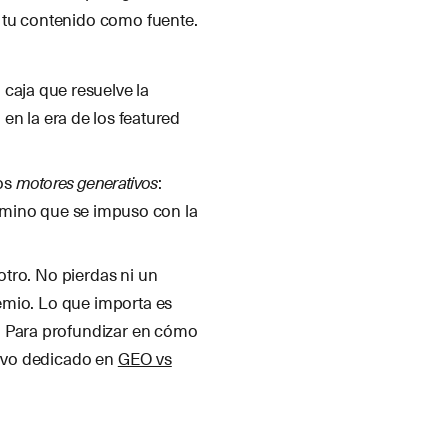
 tu contenido como fuente.
a caja que resuelve la
 en la era de los featured
los
motores generativos
:
érmino que se impuso con la
 otro. No pierdas ni un
remio. Lo que importa es
o. Para profundizar en cómo
tivo dedicado en
GEO vs