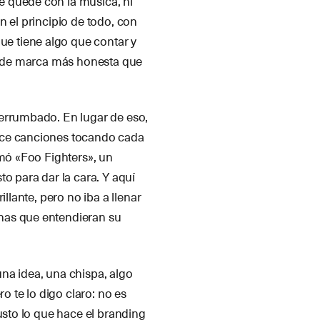
e quedé con la música, ni
n el principio de todo, con
e tiene algo que contar y
ón de marca más honesta que
derrumbado. En lugar de eso,
nce canciones tocando cada
amó «Foo Fighters», un
to para dar la cara. Y aquí
llante, pero no iba a llenar
nas que entendieran su
na idea, una chispa, algo
o te lo digo claro: no es
usto lo que hace el branding