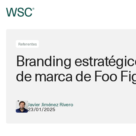
Ir
al
contenido
principal
Referentes
Branding estratégico
de marca de Foo Fi
Javier Jiménez Rivero
23/01/2025