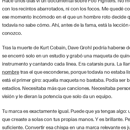
Hace unos días vi un documental sobre Foo Fighters. No m
con los recintos abarrotados, ni con los focos. Me quedé co
ese momento incómodo en el que un hombre roto decide qu
todavía no sabe cómo. Ahí, antes de la fama, está la lecci
conozco.
Tras la muerte de Kurt Cobain, Dave Grohl podría haberse 
se encerró solo en un estudio y grabó una maqueta de qui
instrumento y cantando cada línea. Era catarsis pura. La ll
nombre
tras el que esconderse, porque todavía no estaba lis
está el primer giro: aquella maqueta no bastaba. Podía ser bri
estadios. Necesitaba más que canciones. Necesitaba perso
visión y le dieran la potencia que solo da un equipo.
Tu marca es exactamente igual. Puede que ya tengas algo: u
que creaste a solas con tus propias manos. Y es brillante. Per
suficiente. Convertir esa chispa en una marca relevante es j