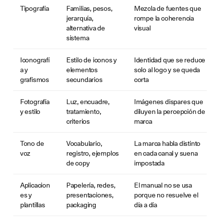
Tipografía
Familias, pesos,
Mezcla de fuentes que
jerarquía,
rompe la coherencia
alternativa de
visual
sistema
Iconografí
Estilo de iconos y
Identidad que se reduce
a y
elementos
solo al logo y se queda
grafismos
secundarios
corta
Fotografía
Luz, encuadre,
Imágenes dispares que
y estilo
tratamiento,
diluyen la percepción de
criterios
marca
Tono de
Vocabulario,
La marca habla distinto
voz
registro, ejemplos
en cada canal y suena
de copy
impostada
Aplicacion
Papelería, redes,
El manual no se usa
es y
presentaciones,
porque no resuelve el
plantillas
packaging
día a día