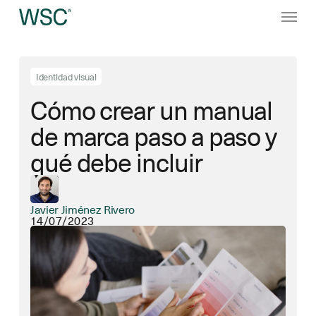
Ir
Menú
al
contenido
principal
Identidad visual
Cómo crear un manual
de marca paso a paso y
qué debe incluir
Javier Jiménez Rivero
14/07/2023