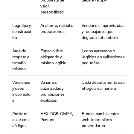
valor,
personalidad
Logotipo y
Anatomía, retícula,
Versiones improvisadas
construcci
proporciones
y redibujados que
ón
degradan el símbolo
Área de
Espacio libre
Logos apretados o
respeto y
obligatorio y
ilegibles en aplicaciones
tamaño
mínimo legible
pequeñas
mínimo
Versiones
Variantes
Cada departamento usa
y usos
autorizadas y
el logo a su manera
incorrecto
prohibiciones
s
explícitas
Paleta de
HEX, RGB, CMYK,
El color cambia entre
color con
Pantone
web, impresión y
códigos
proveedores