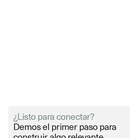
NAMING
Naming: qué es y cómo elegir el nombre de
tu empresa o marca
Javier Jiménez Rivero
15 min de lectura
¿Listo para conectar?
Demos el primer paso para
construir algo relevante.