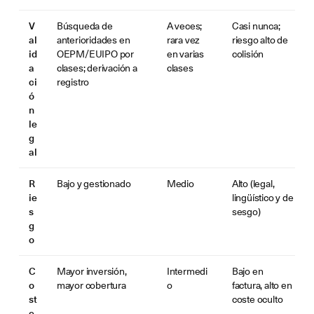
V
Búsqueda de
A veces;
Casi nunca;
al
anterioridades en
rara vez
riesgo alto de
id
OEPM/EUIPO por
en varias
colisión
a
clases; derivación a
clases
ci
registro
ó
n
le
g
al
R
Bajo y gestionado
Medio
Alto (legal,
ie
lingüístico y de
s
sesgo)
g
o
C
Mayor inversión,
Intermedi
Bajo en
o
mayor cobertura
o
factura, alto en
st
coste oculto
e