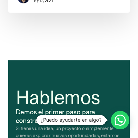
10/12/2021
Hablemos
Demos el primer paso para
construir algo relevante.
¿Puedo ayudarte en algo?
Si tienes una idea, un proyecto o simplemente
quieres explorar nuevas oportunidades, estamos