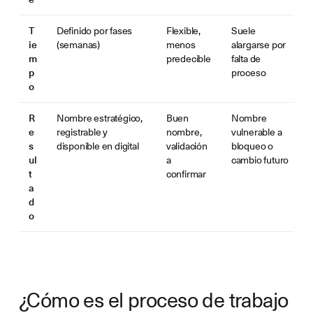
T
Definido por fases
Flexible,
Suele
ie
(semanas)
menos
alargarse por
m
predecible
falta de
p
proceso
o
R
Nombre estratégico,
Buen
Nombre
e
registrable y
nombre,
vulnerable a
s
disponible en digital
validación
bloqueo o
ul
a
cambio futuro
t
confirmar
a
d
o
¿Cómo es el proceso de trabajo