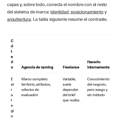
capas y, sobre todo, conecta el nombre con el resto
del sistema de marca:
identidad
,
posicionamiento
y
arquitectura
. La tabla siguiente resume el contraste.
C
ri
t
e
ri
Hacerlo
o
Agencia de naming
Freelance
internamente
E
Marco completo:
Variable;
Conocimiento
st
territorio, atributos,
suele
del negocio,
r
criterios de
depender
pero sesgo y
a
evaluación
del brief
sin método
t
que reciba
e
gi
a