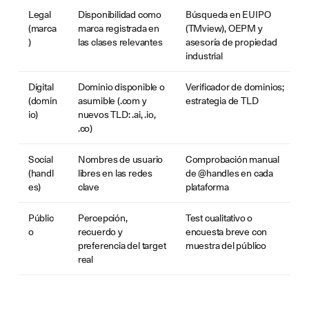
Legal
Disponibilidad como
Búsqueda en EUIPO
(marca
marca registrada en
(TMview), OEPM y
)
las clases relevantes
asesoría de propiedad
industrial
Digital
Dominio disponible o
Verificador de dominios;
(domin
asumible (.com y
estrategia de TLD
io)
nuevos TLD: .ai, .io,
.co)
Social
Nombres de usuario
Comprobación manual
(handl
libres en las redes
de @handles en cada
es)
clave
plataforma
Públic
Percepción,
Test cualitativo o
o
recuerdo y
encuesta breve con
preferencia del target
muestra del público
real