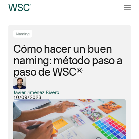
Ir
Menú
al
contenido
principal
Naming
Cómo hacer un buen
naming: método paso a
paso de WSC®
Javier Jiménez Rivero
10/09/2023