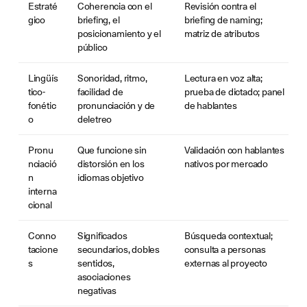
Estraté
Coherencia con el
Revisión contra el
gico
briefing, el
briefing de naming;
posicionamiento y el
matriz de atributos
público
Lingüís
Sonoridad, ritmo,
Lectura en voz alta;
tico-
facilidad de
prueba de dictado; panel
fonétic
pronunciación y de
de hablantes
o
deletreo
Pronu
Que funcione sin
Validación con hablantes
nciació
distorsión en los
nativos por mercado
n
idiomas objetivo
interna
cional
Conno
Significados
Búsqueda contextual;
tacione
secundarios, dobles
consulta a personas
s
sentidos,
externas al proyecto
asociaciones
negativas