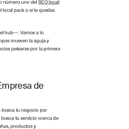
ivo número uno del
SEO local
:
l local pack o si te quedas
 el hub—. Vamos a lo
ampos mueven la aguja y
cios pelearse por la primera
e Empresa de
n busca tu negocio por
 busca tu servicio «cerca de
eñas, productos y