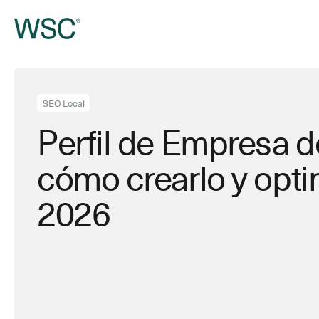
Ir
al
contenido
principal
SEO Local
Perfil de Empresa d
cómo crearlo y opti
2026