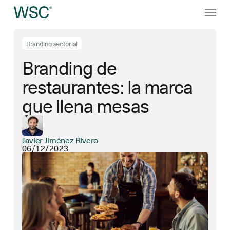
Ir
Menú
al
contenido
principal
Branding sectorial
Branding de
restaurantes: la marca
que llena mesas
Javier Jiménez Rivero
06/12/2023