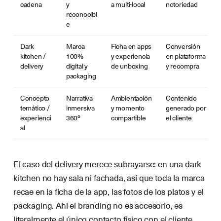
cadena
y
a multi-local
notoriedad
reconocibl
e
Dark
Marca
Ficha en apps
Conversión
kitchen /
100%
y experiencia
en plataforma
delivery
digital y
de unboxing
y recompra
packaging
Concepto
Narrativa
Ambientación
Contenido
temático /
inmersiva
y momento
generado por
experienci
360º
compartible
el cliente
al
El caso del delivery merece subrayarse: en una dark
kitchen no hay sala ni fachada, así que toda la marca
recae en la ficha de la app, las fotos de los platos y el
packaging. Ahí el branding no es accesorio, es
literalmente el único contacto físico con el cliente.