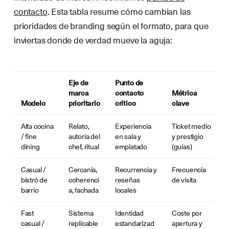
contacto
. Esta tabla resume cómo cambian las
prioridades de branding según el formato, para que
inviertas donde de verdad mueve la aguja:
Eje de
Punto de
marca
contacto
Métrica
Modelo
prioritario
crítico
clave
Alta cocina
Relato,
Experiencia
Ticket medio
/ fine
autoría del
en sala y
y prestigio
dining
chef, ritual
emplatado
(guías)
Casual /
Cercanía,
Recurrencia y
Frecuencia
bistró de
coherenci
reseñas
de visita
barrio
a, fachada
locales
Fast
Sistema
Identidad
Coste por
casual /
replicable
estandarizad
apertura y