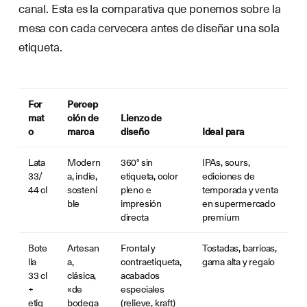
canal. Esta es la comparativa que ponemos sobre la
mesa con cada cervecera antes de diseñar una sola
etiqueta.
For
Percep
mat
ción de
Lienzo de
o
marca
diseño
Ideal para
Lata
Modern
360° sin
IPAs, sours,
33/
a, indie,
etiqueta, color
ediciones de
44 cl
sosteni
pleno e
temporada y venta
ble
impresión
en supermercado
directa
premium
Bote
Artesan
Frontal y
Tostadas, barricas,
lla
a,
contraetiqueta,
gama alta y regalo
33 cl
clásica,
acabados
+
«de
especiales
etiq
bodega
(relieve, kraft)