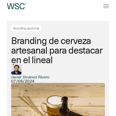
Ir
Menú
al
contenido
principal
Branding sectorial
Branding de cerveza
artesanal para destacar
en el lineal
Javier Jiménez Rivero
07/06/2024