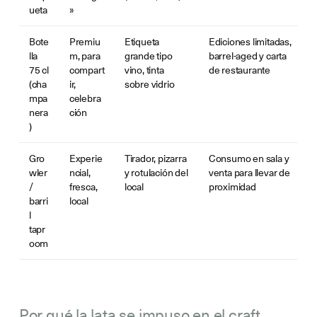
ueta
»
Bote
Premiu
Etiqueta
Ediciones limitadas,
lla
m, para
grande tipo
barrel-aged y carta
75 cl
compart
vino, tinta
de
restaurante
(cha
ir,
sobre vidrio
mpa
celebra
nera
ción
)
Gro
Experie
Tirador, pizarra
Consumo en sala y
wler
ncial,
y rotulación del
venta para llevar de
/
fresca,
local
proximidad
barri
local
l
tapr
oom
Por qué la lata se impuso en el craft