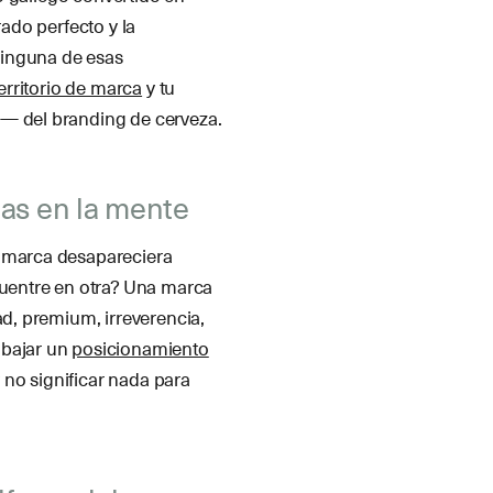
rado perfecto y la
 Ninguna de esas
erritorio de marca
y tu
o— del branding de cerveza.
pas en la mente
u marca desapareciera
uentre en otra? Una marca
ad, premium, irreverencia,
abajar un
posicionamiento
y no significar nada para