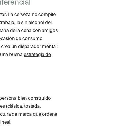
ferencial
ctor. La cerveza no compite
rabajo, la sin alcohol del
tesana de la cena con amigos,
na ocasión de consumo
e crea un disparador mental:
e una buena
estrategia de
 persona
bien construido
es (clásica, tostada,
ectura de marca
que ordene
ineal.