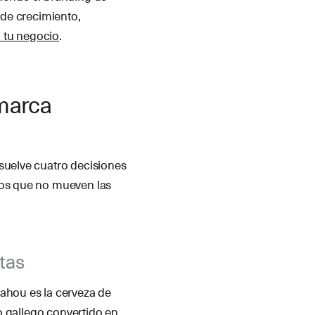
 de crecimiento,
a tu negocio
.
 marca
esuelve cuatro decisiones
ños que no mueven las
ntas
Mahou es la cerveza de
lo gallego convertido en