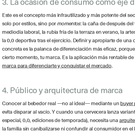
3. La ocasión de consumo como eje di
Este es el concepto más infrautilizado y más potente del se
solo por estilos, sino por
momentos
: la caña de después del t
mediodía laboral, la rubia fría de la terraza en verano, la ar
la 0,0 deportiva tras el ejercicio. Definir y apropiarte de u
concreta es la palanca de diferenciación más eficaz, porqu
cierto momento, tu marca. Es la aplicación más rentable d
marca para diferenciarte y conquistar el mercado
.
4. Público y arquitectura de marca
Conocer al bebedor real —no al ideal— mediante un
buyer
evita disparar al vacío. Y cuando una cervecera lanza variant
especial, 0,0, ediciones de temporada), necesita una
arquit
la familia sin canibalizarse ni confundir al consumidor en el l