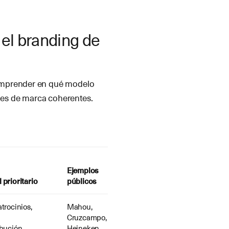
el branding de
omprender en qué modelo
es de marca coherentes.
Ejemplos
 prioritario
públicos
atrocinios,
Mahou,
Cruzcampo,
ibución,
Heineken