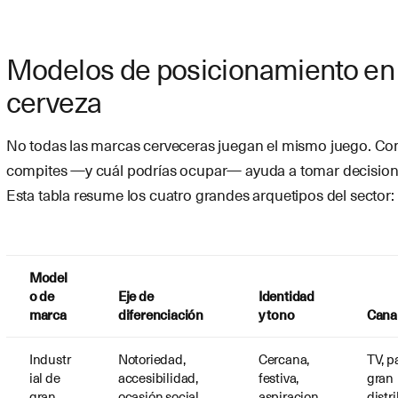
Modelos de posicionamiento en 
cerveza
No todas las marcas cerveceras juegan el mismo juego. C
compites —y cuál podrías ocupar— ayuda a tomar decision
Esta tabla resume los cuatro grandes arquetipos del sector:
Model
o de
Eje de
Identidad
marca
diferenciación
y tono
Canal
Industr
Notoriedad,
Cercana,
TV, p
ial
de
accesibilidad,
festiva,
gran
gran
ocasión social
aspiracion
distr