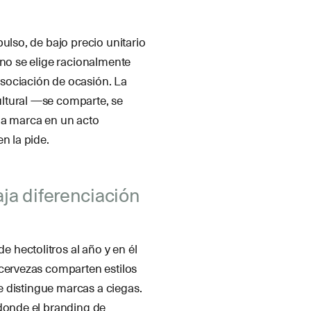
ulso, de bajo precio unitario
 no se elige racionalmente
sociación de ocasión. La
ltural —se comparte, se
la marca en un acto
n la pide.
aja diferenciación
hectolitros al año y en él
 cervezas comparten estilos
te distingue marcas a ciegas.
 donde el branding de