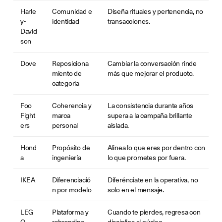
Harle
Comunidad e
Diseña rituales y pertenencia, no
y-
identidad
transacciones.
David
son
Dove
Reposiciona
Cambiar la conversación rinde
miento de
más que mejorar el producto.
categoría
Foo
Coherencia y
La consistencia durante años
Fight
marca
supera a la campaña brillante
ers
personal
aislada.
Hond
Propósito de
Alinea lo que eres por dentro con
a
ingeniería
lo que prometes por fuera.
IKEA
Diferenciació
Diferénciate en la operativa, no
n por modelo
solo en el mensaje.
LEG
Plataforma y
Cuando te pierdes, regresa con
O
rebranding
disciplina al núcleo.